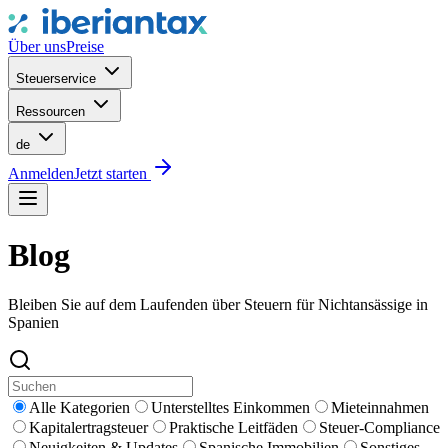
Über uns
Preise
Steuerservice
Ressourcen
de
Anmelden
Jetzt starten
Blog
Bleiben Sie auf dem Laufenden über Steuern für Nichtansässige in
Spanien
Alle Kategorien
Unterstelltes Einkommen
Mieteinnahmen
Kapitalertragsteuer
Praktische Leitfäden
Steuer-Compliance
Neuigkeiten & Updates
Spanische Immobilien
Sonstiges