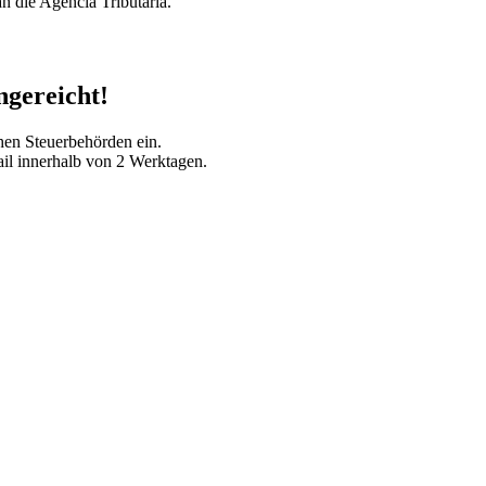
an die Agencia Tributaria.
ngereicht!
chen Steuerbehörden ein.
ail innerhalb von 2 Werktagen.