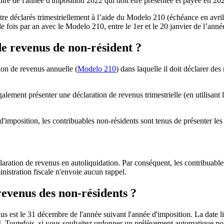
itre de l'année d'imposition 2022 qui doit être présentée et payée en 20
e déclarés trimestriellement à l’aide du Modelo 210 (échéance en avril, 
e fois par an
avec le Modelo 210,
entre le 1er et le 20 janvier
de l’année
de revenus de non-résident ?
ion de revenus annuelle
(
Modelo 210
) dans laquelle il doit déclarer des
galement présenter une déclaration de revenus trimestrielle (en utilisant 
d'imposition, les contribuables non-résidents sont tenus de présenter les 
laration de
revenus en autoliquidation
. Par conséquent, les contribuable
nistration fiscale n'envoie aucun rappel.
 revenus des non-résidents ?
nus est le 31 décembre de l'année suivant l'année d'imposition. La date l
3
. Toutefois, si vous souhaitez ordonner un
prélèvement automatique
pou