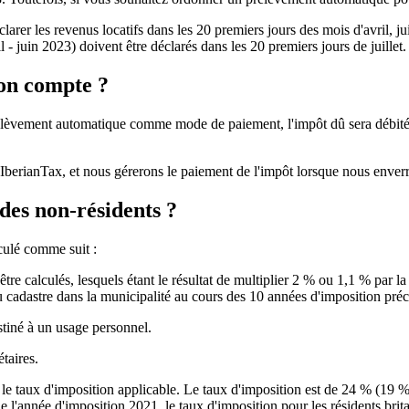
arer les revenus locatifs dans les 20 premiers jours des mois d'avril, juil
- juin 2023) doivent être déclarés dans les 20 premiers jours de juillet.
mon compte ?
élèvement automatique
comme mode de paiement, l'impôt dû sera débité p
IberianTax,
et nous gérerons le paiement de l'impôt lorsque nous enverr
des non-résidents ?
lculé comme suit :
e calculés, lesquels étant le résultat de multiplier 2 % ou 1,1 % par la 
u cadastre dans la municipalité au cours des 10 années d'imposition pré
stiné à un usage personnel.
taires.
r le taux d'imposition applicable. Le taux d'imposition est de 24 % (19 %
 l'année d'imposition 2021, le taux d'imposition pour les résidents bri