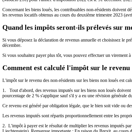
Concernant les biens loués, les contribuables non-résidents doivent décl
les revenus locatifs obtenus au cours du deuxième trimestre 2023 (avril 
Quand les impôts seront-ils prélevés sur 
Si vous déposez la déclaration de revenus annuelle et choisissez le
pr
décembre.
Si vous souhaitez
payer plus tôt
, vous pouvez effectuer un virement à
Comment est calculé l'impôt sur le revenu 
L'impôt sur le revenu des non-résidents sur les biens non loués est ca
1. Tout d'abord, des revenus imputés sur les biens non loués doivent êtr
pourcentage de 2 % s'applique sauf s'il y a eu une révision générale d
Ce revenu est généré par obligation légale, que le bien soit vide ou de
Les revenus imputés sont répartis proportionnellement entre les proprié
2. L'impôt à payer est le résultat de multiplier les revenus imputés pa
Liechtenstein). Remarque importante : En raison du Brexit, au cours de