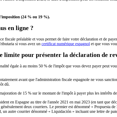
'imposition (24 % ou 19 %).
s en ligne ?
ce fiscale préalable et vous permet de faire votre déclaration et de pay
ributaria si vous avez un
certificat numérique espagnol
et que vous vous
ate limite pour présenter la déclaration de r
nalité égale à
au moins 50 % de l'impôt
que vous devez payer peut vous
ontairement avant que l'administration fiscale espagnole ne vous sancti
ôt dû.
 majoration de
15 %
sur le montant de l'impôt à payer
plus les intérêts de
sident en Espagne au titre de l'année 2021 en mai 2023 (en tant que déc
 généralement deux courriers. Le premier est dénommé « Propuesta de Li
d, un autre courrier dénommé « Liquidación » incluant une lettre de pai