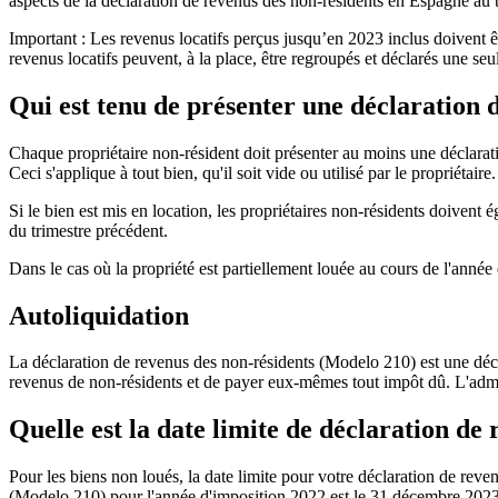
aspects de la déclaration de revenus des non-résidents en Espagne au t
Important :
Les revenus locatifs perçus jusqu’en 2023 inclus doivent êtr
revenus locatifs peuvent, à la place, être regroupés et déclarés
une seul
Qui est tenu de présenter une déclaration 
Chaque propriétaire non-résident doit présenter au moins
une déclarat
Ceci s'applique à tout bien, qu'il soit vide ou utilisé par le propriétaire.
Si le bien est mis en location
, les propriétaires non-résidents doivent é
du trimestre précédent.
Dans le cas où la propriété est partiellement louée au cours de l'année 
Autoliquidation
La déclaration de revenus des non-résidents (Modelo 210) est une déc
revenus de non-résidents et de payer eux-mêmes tout impôt dû.
L'admi
Quelle est la date limite de déclaration de
Pour les biens non loués, la date limite pour votre déclaration de reve
(Modelo 210) pour l'année d'imposition 2022 est le
31 décembre 202