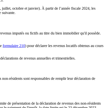
23.
juillet, octobre et janvier).
À partir de l’année fiscale 2024
, les
 suivante.
revenus imputés ou fictifs
au titre du bien immobilier qu'il possède.
le
formulaire 210
) pour déclarer les revenus locatifs obtenus au cours
déclarations de revenus annuelles et trimestrielles.
s non-résidents sont responsables de remplir leur déclaration de
imite de présentation de la déclaration de revenus des non-résidents
r le paiement de l'impôt, la date limite est le
23 décembre 2023.