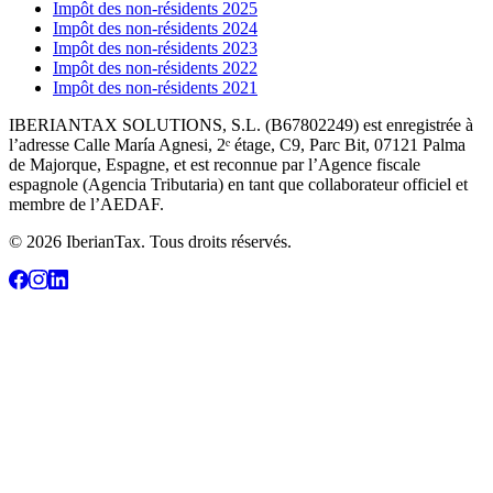
Impôt des non-résidents 2025
Impôt des non-résidents 2024
Impôt des non-résidents 2023
Impôt des non-résidents 2022
Impôt des non-résidents 2021
IBERIANTAX SOLUTIONS, S.L. (B67802249) est enregistrée à
l’adresse Calle María Agnesi, 2ᵉ étage, C9, Parc Bit, 07121 Palma
de Majorque, Espagne, et est reconnue par l’Agence fiscale
espagnole (Agencia Tributaria) en tant que collaborateur officiel et
membre de l’AEDAF.
© 2026 IberianTax. Tous droits réservés.