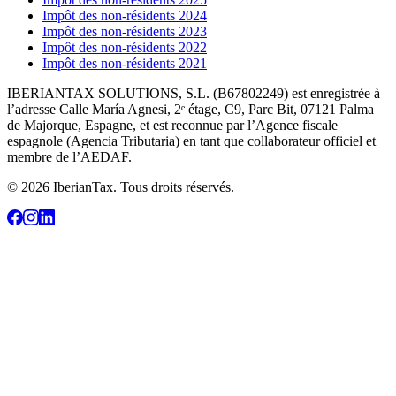
Impôt des non-résidents 2024
Impôt des non-résidents 2023
Impôt des non-résidents 2022
Impôt des non-résidents 2021
IBERIANTAX SOLUTIONS, S.L. (B67802249) est enregistrée à
l’adresse Calle María Agnesi, 2ᵉ étage, C9, Parc Bit, 07121 Palma
de Majorque, Espagne, et est reconnue par l’Agence fiscale
espagnole (Agencia Tributaria) en tant que collaborateur officiel et
membre de l’AEDAF.
© 2026 IberianTax. Tous droits réservés.