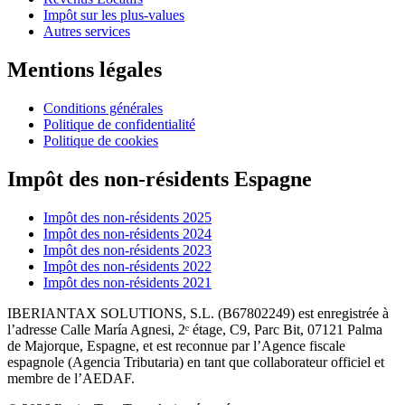
Impôt sur les plus-values
Autres services
Mentions légales
Conditions générales
Politique de confidentialité
Politique de cookies
Impôt des non-résidents Espagne
Impôt des non-résidents 2025
Impôt des non-résidents 2024
Impôt des non-résidents 2023
Impôt des non-résidents 2022
Impôt des non-résidents 2021
IBERIANTAX SOLUTIONS, S.L. (B67802249) est enregistrée à
l’adresse Calle María Agnesi, 2ᵉ étage, C9, Parc Bit, 07121 Palma
de Majorque, Espagne, et est reconnue par l’Agence fiscale
espagnole (Agencia Tributaria) en tant que collaborateur officiel et
membre de l’AEDAF.