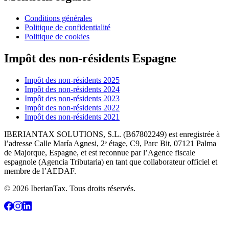
Conditions générales
Politique de confidentialité
Politique de cookies
Impôt des non-résidents Espagne
Impôt des non-résidents 2025
Impôt des non-résidents 2024
Impôt des non-résidents 2023
Impôt des non-résidents 2022
Impôt des non-résidents 2021
IBERIANTAX SOLUTIONS, S.L. (B67802249) est enregistrée à
l’adresse Calle María Agnesi, 2ᵉ étage, C9, Parc Bit, 07121 Palma
de Majorque, Espagne, et est reconnue par l’Agence fiscale
espagnole (Agencia Tributaria) en tant que collaborateur officiel et
membre de l’AEDAF.
© 2026 IberianTax. Tous droits réservés.