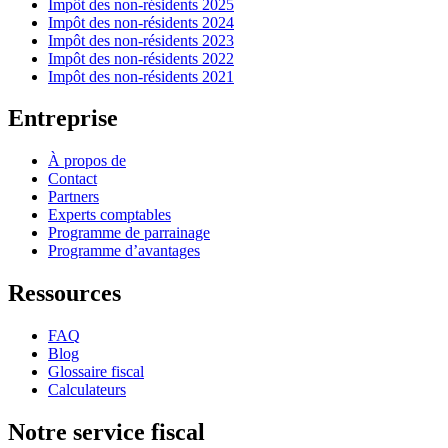
Impôt des non-résidents 2025
Impôt des non-résidents 2024
Impôt des non-résidents 2023
Impôt des non-résidents 2022
Impôt des non-résidents 2021
Entreprise
À propos de
Contact
Partners
Experts comptables
Programme de parrainage
Programme d’avantages
Ressources
FAQ
Blog
Glossaire fiscal
Calculateurs
Notre service fiscal