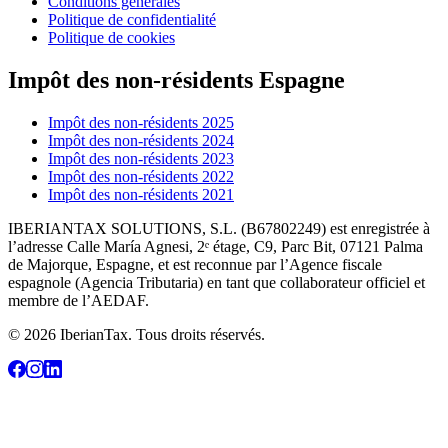
Conditions générales
Politique de confidentialité
Politique de cookies
Impôt des non-résidents Espagne
Impôt des non-résidents 2025
Impôt des non-résidents 2024
Impôt des non-résidents 2023
Impôt des non-résidents 2022
Impôt des non-résidents 2021
IBERIANTAX SOLUTIONS, S.L. (B67802249) est enregistrée à
l’adresse Calle María Agnesi, 2ᵉ étage, C9, Parc Bit, 07121 Palma
de Majorque, Espagne, et est reconnue par l’Agence fiscale
espagnole (Agencia Tributaria) en tant que collaborateur officiel et
membre de l’AEDAF.
© 2026 IberianTax. Tous droits réservés.