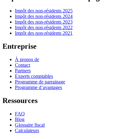
Impôt des non-résidents 2025
Impôt des non-résidents 2024
Impôt des non-résidents 2023
Impôt des non-résidents 2022
Impôt des non-résidents 2021
Entreprise
À propos de
Contact
Partners
Experts comptables
Programme de parrainage
Programme d’avantages
Ressources
FAQ
Blog
Glossaire fiscal
Calculateurs