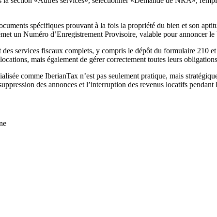
s la section «
Autres services
», sélectionner «
Demande de NRA
», rempl
documents spécifiques prouvant à la fois la propriété du bien et son apti
 émet un
Numéro d’Enregistrement Provisoire
, valable pour annoncer le
t des services fiscaux complets, y compris le dépôt du
formulaire 210 et
 locations, mais également de
gérer correctement toutes leurs obligation
pécialisée comme IberianTax n’est pas seulement pratique, mais stratégi
suppression des annonces et l’interruption des revenus locatifs
pendant l
gne