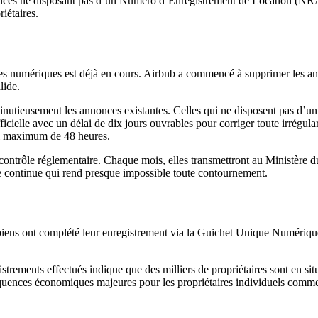
nces ne disposant pas d’un Numéro d’Enregistrement de Location (NR
iétaires.
es numériques est déjà en cours. Airbnb a commencé à supprimer les an
lide.
minutieusement les annonces existantes
. Celles qui ne disposent pas d’
ficielle avec un délai de dix jours ouvrables pour corriger toute irrégular
ai maximum de 48 heures.
e contrôle réglementaire. Chaque mois, elles transmettront au Ministère
e continue
qui rend presque impossible toute contournement.
biens ont complété leur enregistrement via la Guichet Unique Numérique.
istrements effectués indique que des milliers de propriétaires sont en
si
équences économiques majeures pour les propriétaires individuels comme