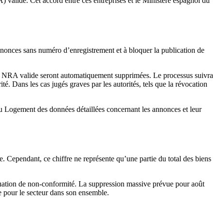
A) valide
. Cet accord entre ces entreprises et le Ministère espagnol du
nonces sans numéro d’enregistrement et à bloquer la publication de
un NRA valide seront
automatiquement supprimées
. Le processus suivra
ité. Dans les cas jugés graves par les autorités, tels que la révocation
 du Logement des données détaillées concernant les annonces et leur
 Cependant, ce chiffre ne représente qu’une partie du total des biens
tuation de non-conformité
. La suppression massive prévue pour août
 pour le secteur dans son ensemble.