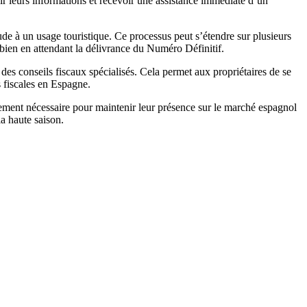
ir leurs informations et recevoir une assistance immédiate d’un
tude à un usage touristique. Ce processus peut s’étendre sur plusieurs
 bien en attendant la délivrance du
Numéro Définitif
.
 des conseils fiscaux spécialisés
. Cela permet aux propriétaires de se
s fiscales en Espagne
.
quement nécessaire pour maintenir leur présence sur le marché espagnol
a haute saison.