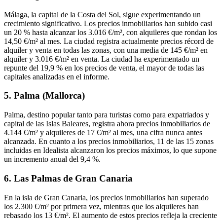
Málaga, la
capital de la Costa del Sol
, sigue experimentando un
crecimiento significativo
. Los precios inmobiliarios han subido casi
un 20 % hasta alcanzar los 3.016 €/m², con alquileres que rondan los
14,50 €/m² al mes. La ciudad registra actualmente
precios récord de
alquiler y venta en todas las zonas
, con una media de 145 €/m² en
alquiler y 3.016 €/m² en venta. La ciudad ha experimentado un
repunte del 1
9,9 % en los precios de venta
, el
mayor de todas las
capitales analizadas en el informe
.
5. Palma (Mallorca)
Palma,
destino popular tanto para turistas como para expatriados
y
capital de las Islas Baleares, registra ahora precios inmobiliarios de
4.144 €/m² y alquileres de 17 €/m² al mes, una cifra
nunca antes
alcanzada
. En cuanto a los precios inmobiliarios, 11 de las 15 zonas
incluidas en Idealista alcanzaron los precios máximos, lo que supone
un incremento anual del 9,4 %.
6. Las Palmas de Gran Canaria
En la isla de Gran Canaria, los precios inmobiliarios
han superado
los 2.300 €/m² por primera vez
, mientras que los alquileres han
rebasado los 13 €/m². El aumento de estos precios refleja la creciente