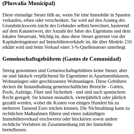
(Plusvalía Municipal)
Diese
einmalige Steuer
fällt an, wenn Sie eine Immobilie in Spanien
verkaufen, erben oder verschenken
. Sie wird auf den Anstieg des
Grundstückswerts (nicht des Gebäudes selbst) berechnet, basierend
auf dem Katasterwert, der Anzahl der Jahre des Eigentums und dem
lokalen Steuersatz. Wichtig ist, dass diese Steuer getrennt von der
Kapitalertragsteuer auf Immobilienverkäufe ist, die über Modelo 210
erklärt wird und beim Verkauf einer 3-%-Quellensteuer unterliegt.
Gemeinschaftsgebühren (Gastos de Comunidad)
Streng genommen sind Gemeinschaftsgebühren keine Steuer, aber
sie sind faktisch
verpflichtend
für Eigentümer in
Apartmenthäusern,
Wohnanlagen
oder
geschlossenen Wohnanlagen
. Diese Gebühren
decken die Instandhaltung gemeinschaftlicher Bereiche - Gärten,
Pools, Aufzüge, Flure und Sicherheit - und sind nach spanischem
Recht geregelt. Sie können
monatlich, vierteljährlich
oder
jährlich
gezahlt werden, wobei die Kosten von einigen Hundert bis zu
mehreren Tausend Euro reichen können. Die Nichtzahlung kann zu
rechtlichen Maßnahmen führen und einen zukünftigen
Immobilienverkauf erschweren oder blockieren sowie andere
rechtliche Verfahren im Zusammenhang mit der Immobilie
beeinflussen.