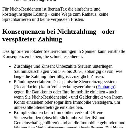
Für Nicht-Residenten ist
IberianTax
die einfachste und
kostengünstigste Lösung - keine Wege zum Rathaus, keine
Sprachbarrieren und keine verpassten Fristen.
Konsequenzen bei Nichtzahlung - oder
verspäteter Zahlung
Das Ignorieren lokaler Steuerrechnungen in Spanien kann
ernsthafte
Konsequenzen
haben, die schnell eskalieren:
Zuschläge und Zinsen:
Unbezahlte Steuern unterliegen
Säumniszuschlägen von 5 % bis 20 %, abhängig davon, wie
lange die Zahlung überfällig ist, zuzüglich Zinsen.
Pfändungsverfahren:
Das spanische Steuereinzugssystem
(Recaudación) kann Vollstreckungsverfahren (
Embargo
)
gegen Ihr Bankkonto oder Ihre Immobilie einleiten - auch
wenn Sie Nicht-Resident sind - und Gelder direkt von Ihrem
Konto einziehen oder sogar Ihre Immobilie versteigern, um
unbezahlte Steuerbeträge einzutreiben.
Komplikationen beim Immobilienverkauf:
Offene
Steuerschulden (einschließlich unbezahlter IBI und
Gemeinschaftsgebühren) sind an die Immobilie gebunden und
können den Verkaufsprozess negativ beeinflussen. Ein Notar