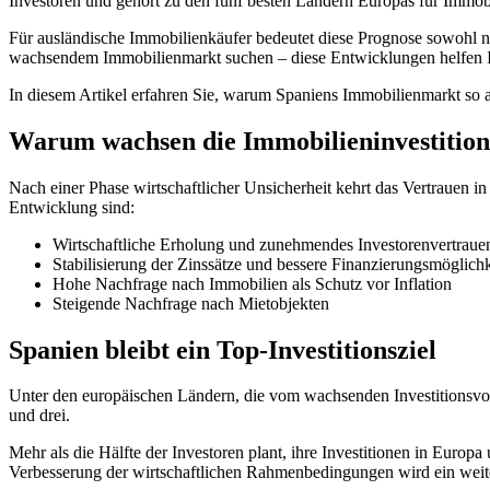
Investoren und gehört zu den fünf besten Ländern Europas für Immob
Für ausländische Immobilienkäufer bedeutet diese Prognose sowohl n
wachsendem Immobilienmarkt suchen – diese Entwicklungen helfen Ih
In diesem Artikel erfahren Sie, warum Spaniens Immobilienmarkt so att
Warum wachsen die Immobilieninvestition
Nach einer Phase wirtschaftlicher Unsicherheit kehrt das Vertrauen i
Entwicklung sind:
Wirtschaftliche Erholung und zunehmendes Investorenvertraue
Stabilisierung der Zinssätze und bessere Finanzierungsmöglich
Hohe Nachfrage nach Immobilien als Schutz vor Inflation
Steigende Nachfrage nach Mietobjekten
Spanien bleibt ein Top-Investitionsziel
Unter den europäischen Ländern, die vom wachsenden Investitionsvo
und drei.
Mehr als die Hälfte der Investoren plant, ihre Investitionen in Eur
Verbesserung der wirtschaftlichen Rahmenbedingungen wird ein weite