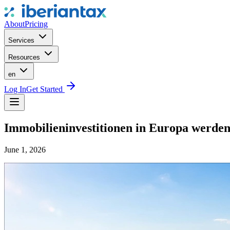
About
Pricing
Services
Resources
en
Log In
Get Started
Immobilieninvestitionen in Europa werden
June 1, 2026