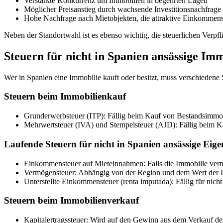
Verstärkte Konkurrenz um Immobilien in begehrten Lagen
Möglicher Preisanstieg durch wachsende Investitionsnachfrage
Hohe Nachfrage nach Mietobjekten, die attraktive Einkommens
Neben der Standortwahl ist es ebenso wichtig, die steuerlichen Verpfl
Steuern für nicht in Spanien ansässige Im
Wer in Spanien eine Immobilie kauft oder besitzt, muss verschiedene
Steuern beim Immobilienkauf
Grunderwerbsteuer (ITP)
: Fällig beim Kauf von Bestandsimmob
Mehrwertsteuer (IVA)
und
Stempelsteuer (AJD)
: Fällig beim 
Laufende Steuern für nicht in Spanien ansässige Eig
Einkommensteuer auf Mieteinnahmen:
Falls die Immobilie ver
Vermögensteuer:
Abhängig von der Region und dem Wert der 
Unterstellte Einkommensteuer (renta imputada):
Fällig für nich
Steuern beim Immobilienverkauf
Kapitalertragssteuer:
Wird auf den Gewinn aus dem Verkauf der